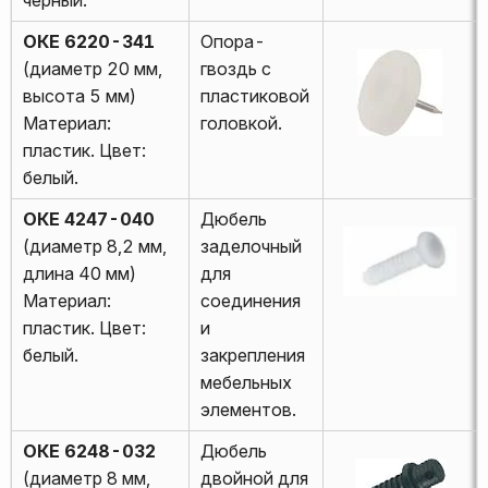
ОКЕ 6220-341
Опора-
(диаметр 20 мм,
гвоздь с
высота 5 мм)
пластиковой
Материал:
головкой.
пластик. Цвет:
белый.
ОКЕ 4247-040
Дюбель
(диаметр 8,2 мм,
заделочный
длина 40 мм)
для
Материал:
соединения
пластик. Цвет:
и
белый.
закрепления
мебельных
элементов.
ОКЕ 6248-032
Дюбель
(диаметр 8 мм,
двойной для