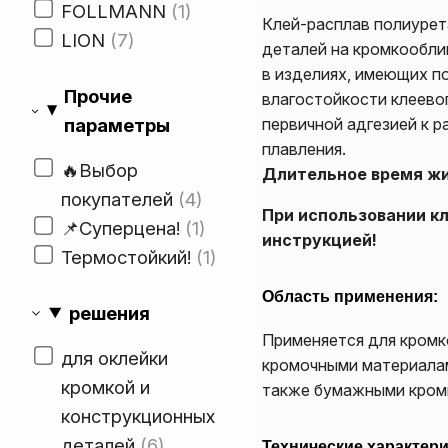
FOLLMANN
1
Клей-расплав полиурет
LION
7
деталей на кромкообли
в изделиях, имеющих п
Прочие
влагостойкости клеево
параметры
первичной адгезией к 
плавления.
🔥Выбор
Длительное время жи
покупателей
4
При использовании к
📌Суперцена!
1
инструкцией!
Термостойкий!
1
Область применения:
решения
Применяется для кромк
для оклейки
кромочными материалами
кромкой и
также бумажными кромк
конструкционных
деталей
6
Технические характери