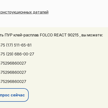
 конструкционных деталей
ить ПУР клей-расплав FOLCO REACT 90215 , вы можете:
75 (17) 511-65-81
75 (29) 686-00-27
75296860027
75296860027
75296860027
прос сейчас