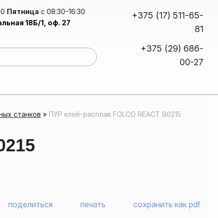
30
Пятница
с 08:30-16:30
+375 (17) 511-65-
альная 18Б/1, оф. 27
81
+375 (29) 686-
00-27
сплав для упаковки, полиграфии, каширования
уретановые дисперсии для мембранно-вакуумного прессования
ных станков
»
ПУР клей-расплав FOLCO REACT 90215
0215
поделиться
печать
сохранить как pdf