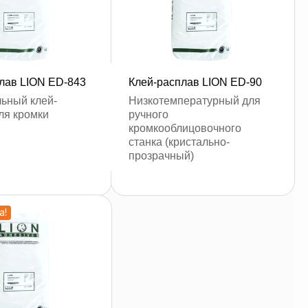
лав LION ED-843
Клей-расплав LION ED-90
вить заявку
оставить заявку
ьный клей-
Низкотемпературный для
ля кромки
ручного
кромкооблицовочного
станка (кристально-
прозрачный)
а!