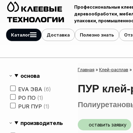
Профессиональные клее
деревообработки, мебел
упаковки, промышленнос
Каталог
Доставка
Полезно знать
От
Клей-расплав для ручных и автоматических кромкооблицовочных станков
Клей для упаковочной и полиграфической промышленности
Автоматические системы распыления жидкостей
Главная
»
Клей-расплав
»
основа
ПУР клей
EVA ЭВА
6
PO ПО
1
Полиуретановы
PUR ПУР
1
производитель
оставить заявку