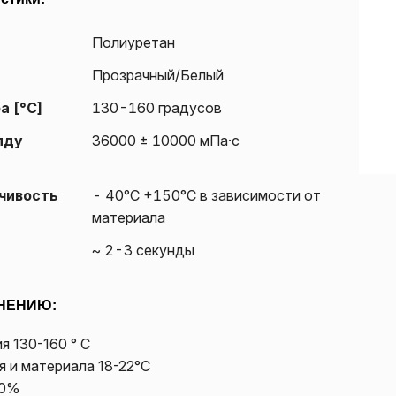
Полиуретан
Прозрачный/Белый
а [°C]
130-160 градусов
лду
36000 ± 10000 мПа·с
чивость
- 40°С +150°С в зависимости от
материала
~ 2-3 секунды
НЕНИЮ:
я 130-160 ° С
 и материала 18-22°С
60%