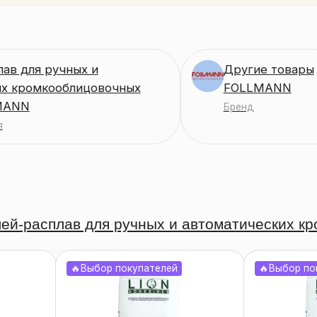
лав для ручных и
Другие товары
их кромкооблицовочных
FOLLMANN
MANN
Бренд
я
ей-расплав для ручных и автоматических к
🔥Выбор покупателей
🔥Выбор по