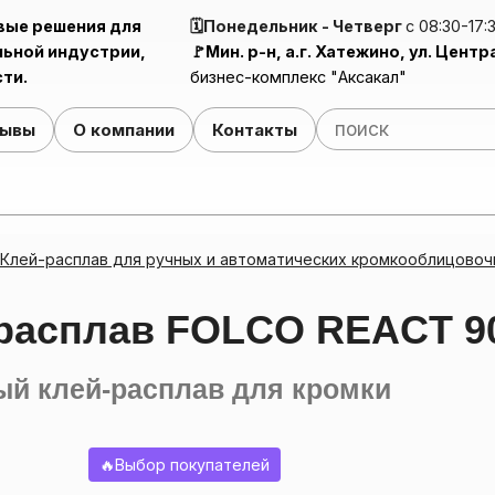
вые решения для
🗓️Понедельник - Четверг
с 08:30-17:
ьной индустрии,
🚩Мин. р-н, а.г. Хатежино, ул. Центр
ти.
бизнес-комплекс "Аксакал"
зывы
О компании
Контакты
Ручной механизм для нанесения ПВА-клея (Клейнамазка)
Клей-ра
Поли
Клей-расплав для ручных и автоматических кромкооблицовоч
-расплав FOLCO REACT 9
й клей-расплав для кромки
🔥Выбор покупателей