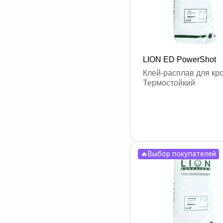
LION ED PowerShot
оставить заявк
Клей-расплав для кр
Термостойкий
🔥Выбор покупателей