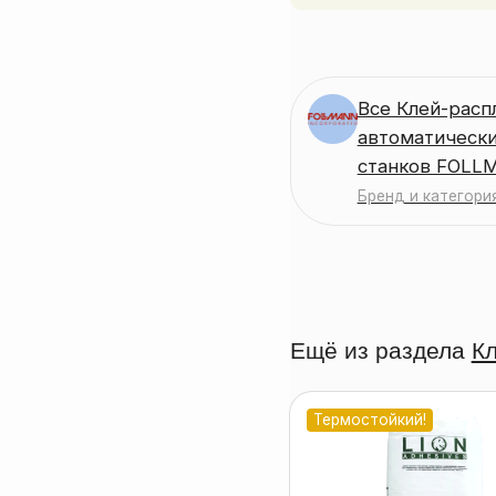
Все Клей-расп
автоматическ
станков FOLL
Бренд и категори
Ещё из раздела
Кл
Термостойкий!