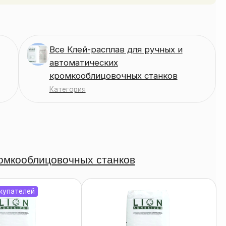
Все Клей-расплав для ручных и
автоматических
кромкооблицовочных станков
Категория
ромкооблицовочных станков
купателей