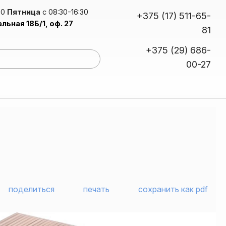
30
Пятница
с 08:30-16:30
+375 (17) 511-65-
альная 18Б/1, оф. 27
81
+375 (29) 686-
00-27
сплав для упаковки, полиграфии, каширования
уретановые дисперсии для мембранно-вакуумного прессования
поделиться
печать
сохранить как pdf