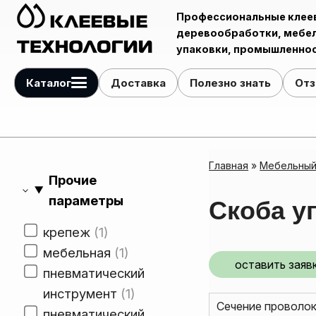
Профессиональные клее
деревообработки, мебел
упаковки, промышленнос
Каталог
Доставка
Полезно знать
От
Клей-расплав для ручных и автоматических кромкооблицовочных станков
Клей для упаковочной и полиграфической промышленности
Автоматические системы распыления жидкостей
Главная
»
Мебельный
Прочие
параметры
Скоба у
крепеж
1
мебельная
1
оставить заяв
пневматический
инструмент
1
Сечение проволок
пневматический