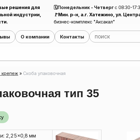
вые решения для
🗓️Понедельник - Четверг
с 08:30-17:
ьной индустрии,
🚩Мин. р-н, а.г. Хатежино, ул. Центр
ти.
бизнес-комплекс "Аксакал"
зывы
О компании
Контакты
Ручной механизм для нанесения ПВА-клея (Клейнамазка)
Клей-ра
Поли
 крепеж
»
Скоба упаковочная
паковочная тип 35
ку
и: 2,25×0,8 мм