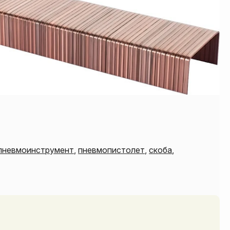
пневмоинструмент
,
пневмопистолет
,
скоба
,