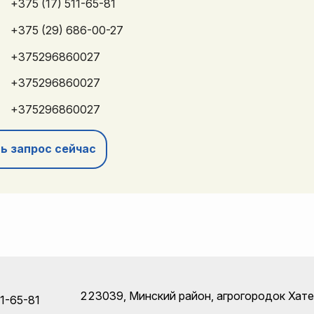
+375 (17) 511-65-81
+375 (29) 686-00-27
+375296860027
+375296860027
+375296860027
ь запрос сейчас
223039, Минский район, агрогородок Хатеж
11-65-81