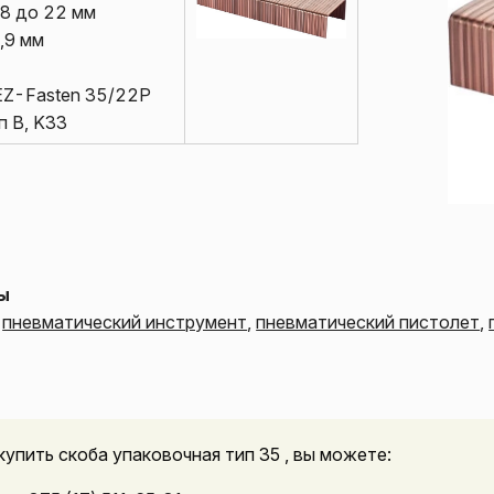
18 до 22 мм
,9 мм
EZ-Fasten 35/22P
п B, K33
ы
,
пневматический инструмент
,
пневматический пистолет
,
купить скоба упаковочная тип 35 , вы можете: