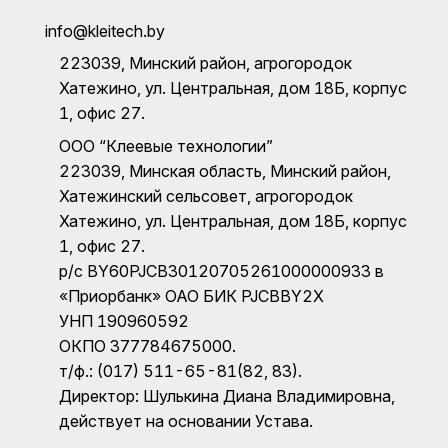
info@kleitech.by
223039, Минский район, агрогородок
Хатежино, ул. Центральная, дом 18Б, корпус
1, офис 27.
ООО “Клеевые технологии”
223039, Минская область, Минский район,
Хатежинский сельсовет, агрогородок
Хатежино, ул. Центральная, дом 18Б, корпус
1, офис 27.
р/с BY60PJCB30120705261000000933 в
«Приорбанк» ОАО БИК PJCBBY2X
УНП 190960592
ОКПО 377784675000.
т/ф.: (017) 511-65-81(82, 83).
Директор: Шулькина Диана Владимировна,
действует на основании Устава.