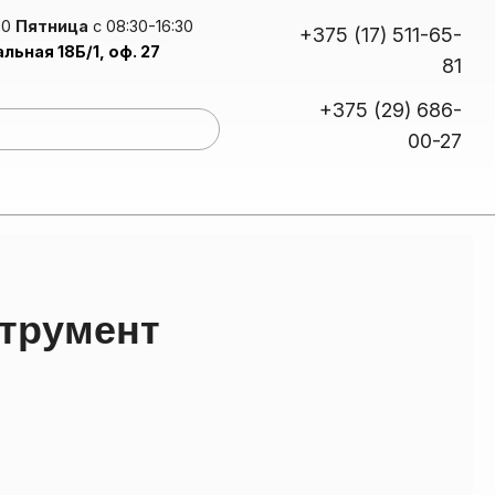
30
Пятница
с 08:30-16:30
+375 (17) 511-65-
альная 18Б/1, оф. 27
81
+375 (29) 686-
00-27
сплав для упаковки, полиграфии, каширования
уретановые дисперсии для мембранно-вакуумного прессования
струмент