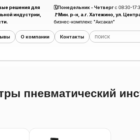
вые решения для
🗓️Понедельник - Четверг
с 08:30-17:
ьной индустрии,
🚩Мин. р-н, а.г. Хатежино, ул. Центр
ти.
бизнес-комплекс "Аксакал"
зывы
О компании
Контакты
Ручной механизм для нанесения ПВА-клея (Клейнамазка)
Клей-ра
Поли
етры пневматический ин