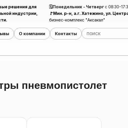
вые решения для
🗓️Понедельник - Четверг
с 08:30-17:
ьной индустрии,
🚩Мин. р-н, а.г. Хатежино, ул. Центр
ти.
бизнес-комплекс "Аксакал"
зывы
О компании
Контакты
Ручной механизм для нанесения ПВА-клея (Клейнамазка)
Клей-ра
Поли
етры пневмопистолет