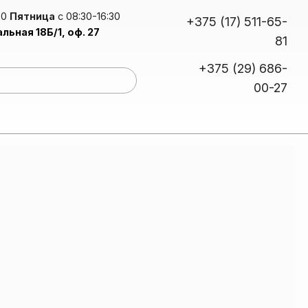
30
Пятница
с 08:30-16:30
+375 (17) 511-65-
альная 18Б/1, оф. 27
81
+375 (29) 686-
00-27
сплав для упаковки, полиграфии, каширования
уретановые дисперсии для мембранно-вакуумного прессования