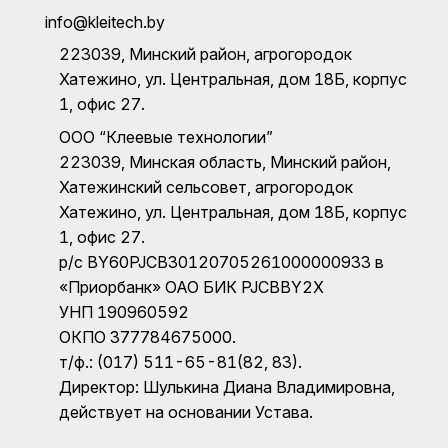
info@kleitech.by
223039, Минский район, агрогородок
Хатежино, ул. Центральная, дом 18Б, корпус
1, офис 27.
ООО “Клеевые технологии”
223039, Минская область, Минский район,
Хатежинский сельсовет, агрогородок
Хатежино, ул. Центральная, дом 18Б, корпус
1, офис 27.
р/с BY60PJCB30120705261000000933 в
«Приорбанк» ОАО БИК PJCBBY2X
УНП 190960592
ОКПО 377784675000.
т/ф.: (017) 511-65-81(82, 83).
Директор: Шулькина Диана Владимировна,
действует на основании Устава.